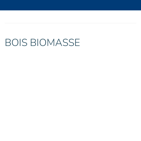
BOIS BIOMASSE
Coupeuses à tambour
Broyeurs mono-rotor ou bi-rotor
Convoyeurs
Cribles
Stockage